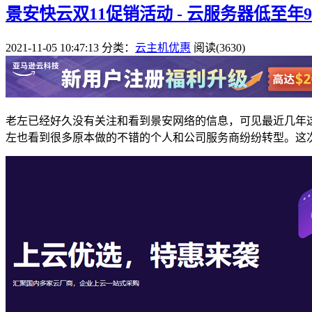
景安快云双11促销活动 - 云服务器低至年9
2021-11-05 10:47:13
分类：
云主机优惠
阅读(3630)
老左已经好久没有关注和看到景安网络的信息，可见最近几年
左也看到很多原本做的不错的个人和公司服务商纷纷转型。这次