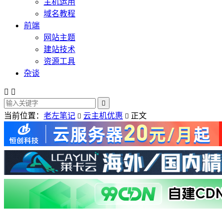
主机运用
域名教程
前端
网站主题
建站技术
资源工具
杂谈



当前位置：
老左笔记
云主机优惠
正文

