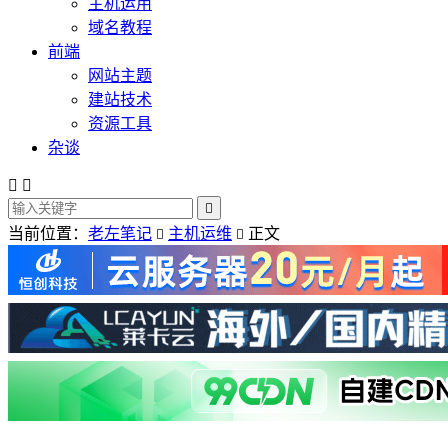
主机运用
域名教程
前端
网站主题
建站技术
资源工具
杂谈



当前位置：
老左笔记
主机运维
正文

