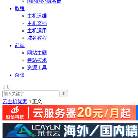
国内国外域名商
教程
主机运维
主机文档
主机运用
域名教程
前端
网站主题
建站技术
资源工具
杂谈



云主机优惠
正文
