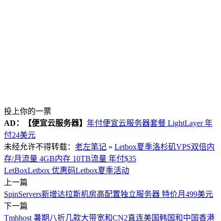
投上你的一票
AD：
【便宜云服务器】
年付便宜云服务器套餐 LightLayer 年
付24美元
未经允许不得转载：
老左笔记
»
Letbox夏季洛杉矶VPS双倍内
存/月流量 4GB内存 10TB流量 年付$35
LetBox
Letbox 优惠码
Letbox夏季活动
上一篇
SpinServers新增达拉斯机房高配置独立服务器 特价月499美元
下一篇
Tmhhost 暑期八折几款大带宽和CN2直连美国韩国和中国香港