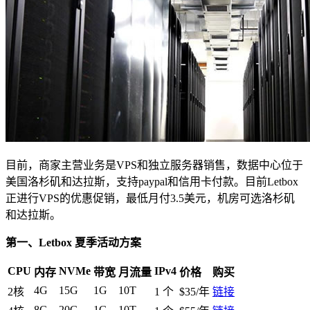
目前，商家主营业务是VPS和独立服务器销售，数据中心位于
美国洛杉矶和达拉斯，支持paypal和信用卡付款。目前Letbox
正进行VPS的优惠促销，最低月付3.5美元，机房可选洛杉矶
和达拉斯。
第一、Letbox 夏季活动方案
CPU
NVMe
IPv4
内存
带宽
月流量
价格
购买
4G
15G
1G
10T
2核
1 个
$35/年
链接
8G
20G
1G
10T