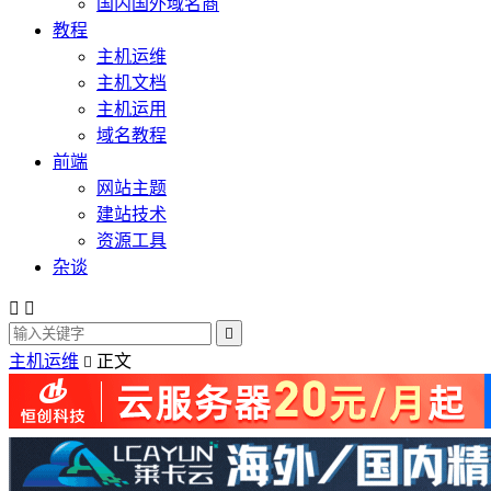
国内国外域名商
教程
主机运维
主机文档
主机运用
域名教程
前端
网站主题
建站技术
资源工具
杂谈



主机运维
正文
