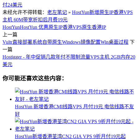
付24美元
未经允许不得转载：
老左笔记
»
HostYun新增原生IP香港VPS
主机 60M带宽折扣后月费19元
HostYun
HostYun 优惠
原生IP香港VPS
原生香港IP
上一篇
Vultr直接部署系统自带原生Windows镜像配置Win桌面过程
下
一篇
Hostigger - 年中促销几款年付不限制流量VPS主机 2GB内存20
美元
你可能还喜欢这些内容：
HostYun 新增香港CMI线路VPS 月付19元 电信线路不友
好
HostYun新增香港荃湾CN2 GIA VPS 9折月付19元起