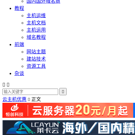
国内国外域名商
教程
主机运维
主机文档
主机运用
域名教程
前端
网站主题
建站技术
资源工具
杂谈



云主机优惠
正文
