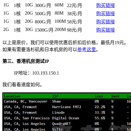
1G
10G
60M
1核
300G/月
22元/月
购买链接
1G
20G
80M
1核
500G/月
38元/月
购买链接
1G
20G
100M
1核
800G/月
58元/月
购买链接
2G
30G
200M
1核
1500G/月
98元/月
购买链接
以上是原价，我们可以使用优惠后折扣后价格，最低月19元。
如果有需要洛杉矶和日本机房的可以
参考这里
。
第三、香港机房测试IP
IP地址：103.193.150.1
我们看看速度如何。