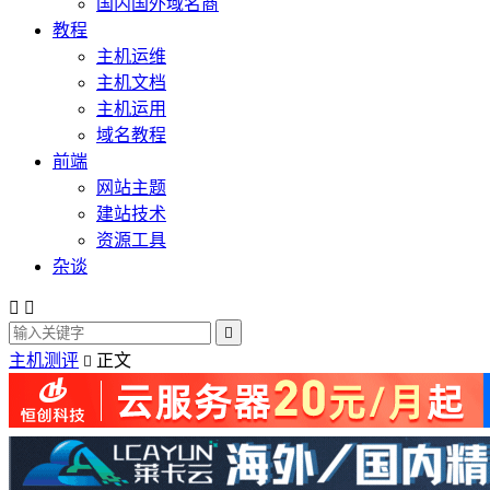
国内国外域名商
教程
主机运维
主机文档
主机运用
域名教程
前端
网站主题
建站技术
资源工具
杂谈



主机测评
正文
