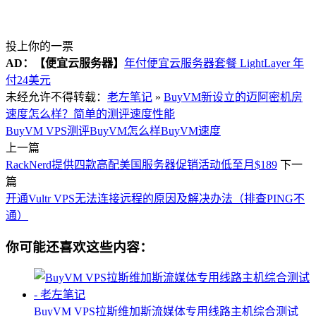
投上你的一票
AD：
【便宜云服务器】
年付便宜云服务器套餐 LightLayer 年
付24美元
未经允许不得转载：
老左笔记
»
BuyVM新设立的迈阿密机房
速度怎么样？简单的测评速度性能
BuyVM VPS测评
BuyVM怎么样
BuyVM速度
上一篇
RackNerd提供四款高配美国服务器促销活动低至月$189
下一
篇
开通Vultr VPS无法连接远程的原因及解决办法（排查PING不
通）
你可能还喜欢这些内容：
BuyVM VPS拉斯维加斯流媒体专用线路主机综合测试