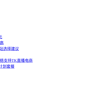
元
较高
站选择建议
SP网络支持TK直播电商
流量计划套餐