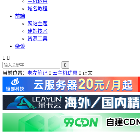
主机运用
域名教程
前端
网站主题
建站技术
资源工具
杂谈



当前位置：
老左笔记
云主机优惠
正文

