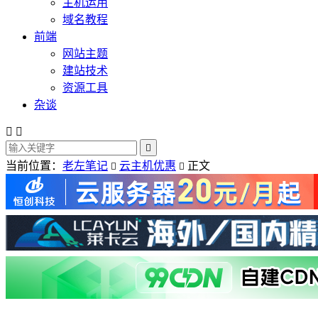
主机运用
域名教程
前端
网站主题
建站技术
资源工具
杂谈



当前位置：
老左笔记
云主机优惠
正文

