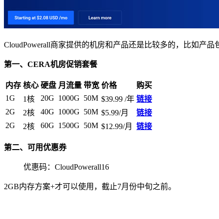
CloudPowerall商家提供的机房和产品还是比较多的，比
第一、CERA机房促销套餐
内存
核心
硬盘
月流量
带宽
价格
购买
1G
20G
1000G
50M
1核
$39.99
/年
链接
2G
40G
1000G
50M
2核
$5.99/月
链接
2G
60G
1500G
50M
2核
$12.99/月
链接
第二、可用优惠券
优惠码：CloudPowerall16
2GB内存方案+才可以使用，截止7月份中旬之前。