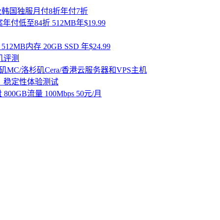
PS及韩国独服月付8折年付7折
B方案年付低至84折 512MB年$19.99
机 512MB内存 20GB SSD 年$24.99
机评测
矶MC/洛杉矶Cera/香港云服务器和VPS主机
速度、稳定性体验测试
盘 800GB流量 100Mbps 50元/月