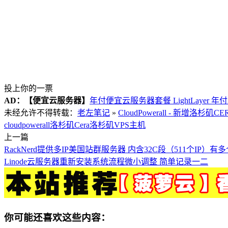
投上你的一票
AD：
【便宜云服务器】
年付便宜云服务器套餐 LightLayer 年
未经允许不得转载：
老左笔记
»
CloudPowerall - 新增洛杉
cloudpowerall
洛杉矶Cera
洛杉矶VPS主机
上一篇
RackNerd提供多IP美国站群服务器 内含32C段（511个IP）有
Linode云服务器重新安装系统流程微小调整 简单记录一二
你可能还喜欢这些内容：