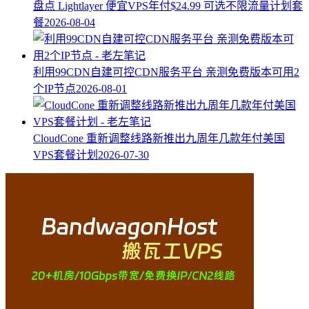
盘点 Lightlayer 便宜VPS年付$24.99 可选不限流量计划套
餐
2026-08-04
利用99CDN自建可控CDN服务平台 亲测免费版本可用2
个IP节点
2026-08-01
CloudCone 重新调整线路新推出九周年几款年付美国
VPS套餐计划
2026-07-30