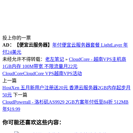
投上你的一票
AD：
【便宜云服务器】
年付便宜云服务器套餐 LightLayer 年
付24美元
未经允许不得转载：
老左笔记
»
CloudCore - 越南VPS主机商
1GB内存 100M带宽 不限流量月22元
CloudCore
CloudCore VPS
越南VPS活动
上一篇
HostXen 五月新用户注册送20元 香港云服务器2GB内存起步月
50元
下一篇
CloudPowerall - 洛杉矶AS9929 2GB方案年付低至84折 512MB
年$19.99
你可能还喜欢这些内容：