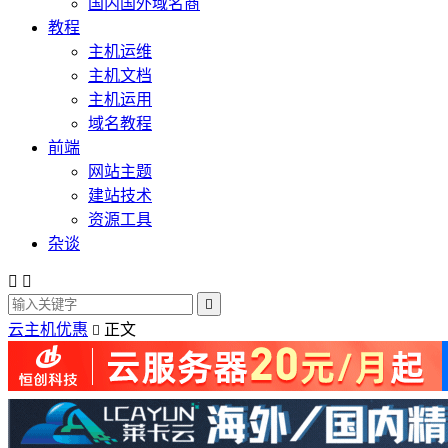
国内国外域名商
教程
主机运维
主机文档
主机运用
域名教程
前端
网站主题
建站技术
资源工具
杂谈



云主机优惠
正文
