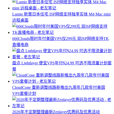
Lumio 新晋日本住宅 ISP网络支持独享实体 M4 Mac mini
远程桌面
666Clouds限时年付美国VPS仅299元 双ISP网络支持TK
直播电商
盘点 Lightlayer 便宜VPS年付$24.99 可选不限流量计划套
餐
CloudCone 重新调整线路新推出九周年几款年付美国
VPS套餐计划
2026年不定期整理最新Zenlayer优惠码及优惠活动