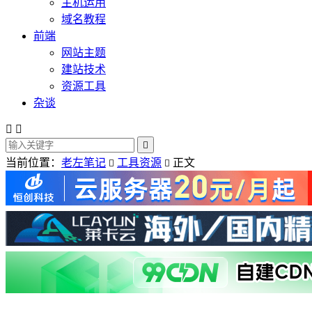
主机运用
域名教程
前端
网站主题
建站技术
资源工具
杂谈



当前位置：
老左笔记
工具资源
正文

