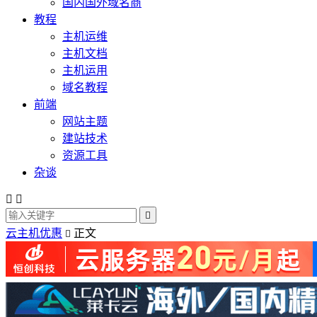
国内国外域名商
教程
主机运维
主机文档
主机运用
域名教程
前端
网站主题
建站技术
资源工具
杂谈



云主机优惠
正文
