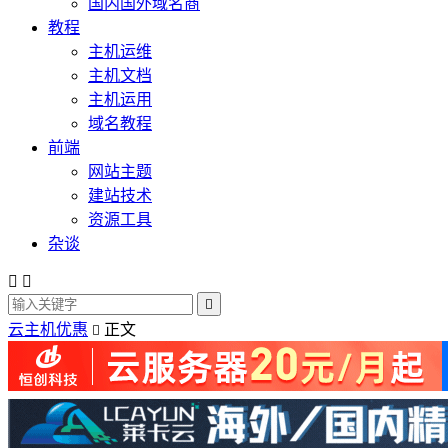
国内国外域名商
教程
主机运维
主机文档
主机运用
域名教程
前端
网站主题
建站技术
资源工具
杂谈



云主机优惠
正文
