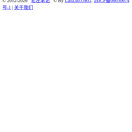
© 2012-2026
老左笔记
© By
LaoZuo.ORG
.
苏ICP备06030674
号-1
|
关于我们