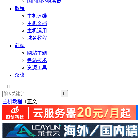
国内国外域名商
教程
主机运维
主机文档
主机运用
域名教程
前端
网站主题
建站技术
资源工具
杂谈



主机教程
正文
