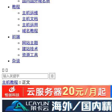
国内国外域名商
教程
主机运维
主机文档
主机运用
域名教程
前端
网站主题
建站技术
资源工具
杂谈



主机教程
正文
