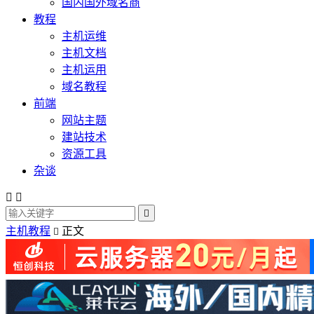
国内国外域名商
教程
主机运维
主机文档
主机运用
域名教程
前端
网站主题
建站技术
资源工具
杂谈



主机教程
正文
