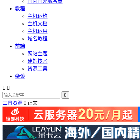
国内国外域名商
教程
主机运维
主机文档
主机运用
域名教程
前端
网站主题
建站技术
资源工具
杂谈



工具资源
正文
