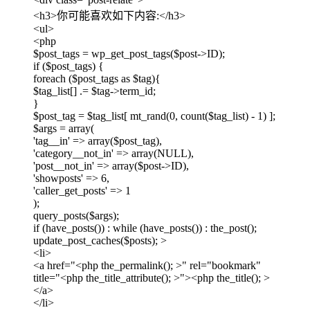
<h3>你可能喜欢如下内容:</h3>
<ul>
<php
$post_tags = wp_get_post_tags($post->ID);
if ($post_tags) {
foreach ($post_tags as $tag){
$tag_list[] .= $tag->term_id;
}
$post_tag = $tag_list[ mt_rand(0, count($tag_list) - 1) ];
$args = array(
'tag__in' => array($post_tag),
'category__not_in' => array(NULL),
'post__not_in' => array($post->ID),
'showposts' => 6,
'caller_get_posts' => 1
);
query_posts($args);
if (have_posts()) : while (have_posts()) : the_post();
update_post_caches($posts); >
<li>
<a href="<php the_permalink(); >" rel="bookmark"
title="<php the_title_attribute(); >"><php the_title(); >
</a>
</li>