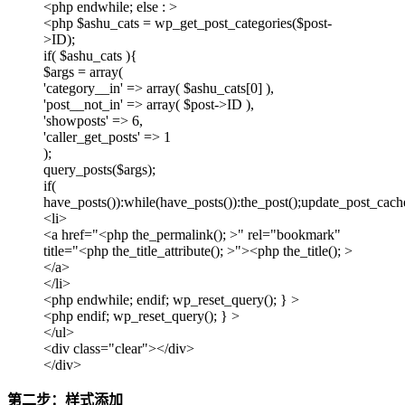
<php endwhile; else : >
<php $ashu_cats = wp_get_post_categories($post-
>ID);
if( $ashu_cats ){
$args = array(
'category__in' => array( $ashu_cats[0] ),
'post__not_in' => array( $post->ID ),
'showposts' => 6,
'caller_get_posts' => 1
);
query_posts($args);
if(
have_posts()):while(have_posts()):the_post();update_post_cach
<li>
<a href="<php the_permalink(); >" rel="bookmark"
title="<php the_title_attribute(); >"><php the_title(); >
</a>
</li>
<php endwhile; endif; wp_reset_query(); } >
<php endif; wp_reset_query(); } >
</ul>
<div class="clear"></div>
</div>
第二步：样式添加