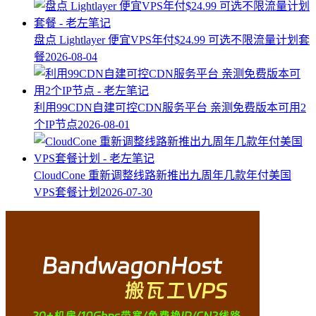
盘点 Lightlayer 便宜VPS年付$24.99 可选不限流量计划套
餐
2026-08-04
利用99CDN自建可控CDN服务平台 亲测免费版本可用2
个IP节点
2026-08-01
CloudCone 重新调整线路新推出九周年几款年付美国
VPS套餐计划
2026-07-30