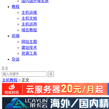
国内国外域名商
教程
主机运维
主机文档
主机运用
域名教程
前端
网站主题
建站技术
资源工具
杂谈



主机教程
正文
