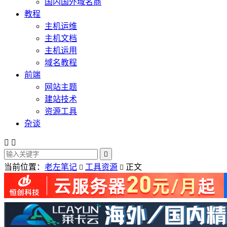
国内国外域名商
教程
主机运维
主机文档
主机运用
域名教程
前端
网站主题
建站技术
资源工具
杂谈



当前位置：
老左笔记
工具资源
正文

