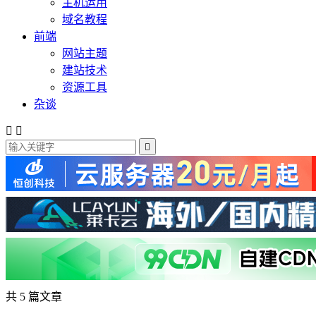
主机运用
域名教程
前端
网站主题
建站技术
资源工具
杂谈



共 5 篇文章