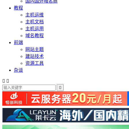
国内国外域名商
教程
主机运维
主机文档
主机运用
域名教程
前端
网站主题
建站技术
资源工具
杂谈


