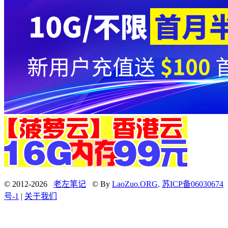
© 2012-2026
老左笔记
© By
LaoZuo.ORG
.
苏ICP备06030674
号-1
|
关于我们