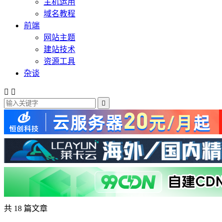
主机运用
域名教程
前端
网站主题
建站技术
资源工具
杂谈



共 18 篇文章