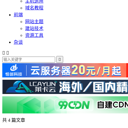
主机运用
域名教程
前端
网站主题
建站技术
资源工具
杂谈



共 4 篇文章