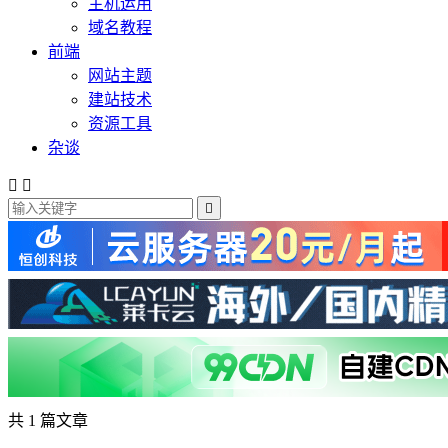
主机运用
域名教程
前端
网站主题
建站技术
资源工具
杂谈



共 1 篇文章