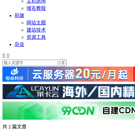
主机运用
域名教程
前端
网站主题
建站技术
资源工具
杂谈



共 2 篇文章