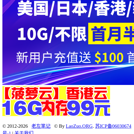
© 2012-2026
老左笔记
© By
LaoZuo.ORG
.
苏ICP备06030674
号-1
|
关于我们