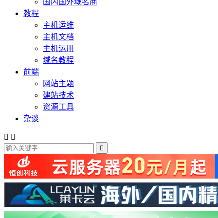
国内国外域名商
教程
主机运维
主机文档
主机运用
域名教程
前端
网站主题
建站技术
资源工具
杂谈


