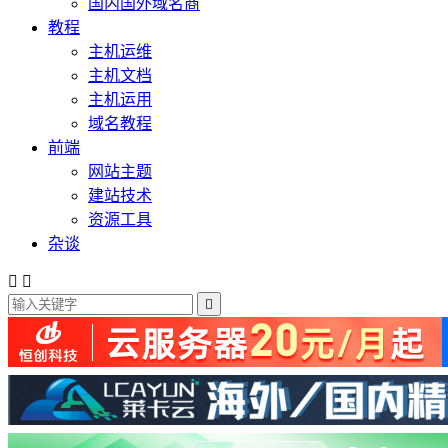
国内国外域名商
教程
主机运维
主机文档
主机运用
域名教程
前端
网站主题
建站技术
资源工具
杂谈


