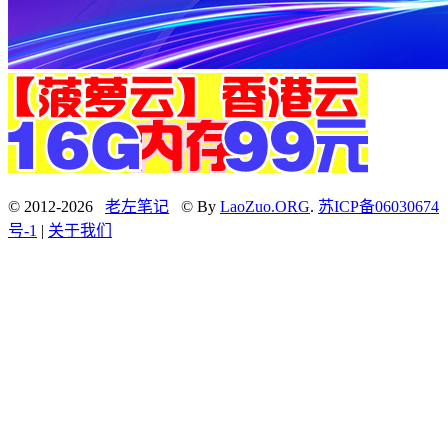
© 2012-2026
老左笔记
© By
LaoZuo.ORG
.
苏ICP备06030674
号-1
|
关于我们