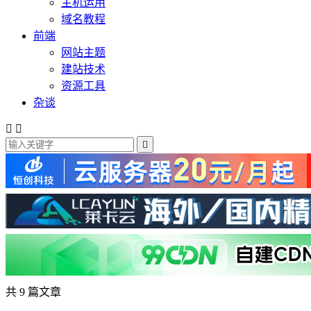
主机运用
域名教程
前端
网站主题
建站技术
资源工具
杂谈



共 9 篇文章