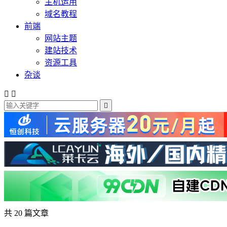
主机运用
域名教程
前端
网站主题
建站技术
资源工具
杂谈



共 20 篇文章