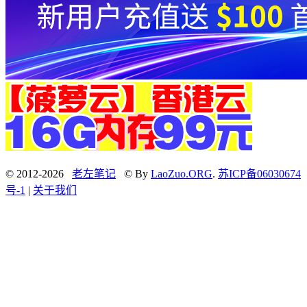
© 2012-2026
老左笔记
© By
LaoZuo.ORG
.
苏ICP备06030674
号-1
|
关于我们