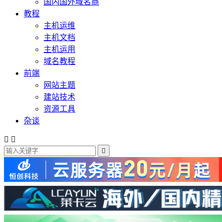
国内国外域名商
教程
主机运维
主机文档
主机运用
域名教程
前端
网站主题
建站技术
资源工具
杂谈


