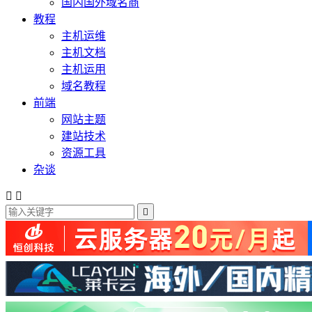
国内国外域名商
教程
主机运维
主机文档
主机运用
域名教程
前端
网站主题
建站技术
资源工具
杂谈


