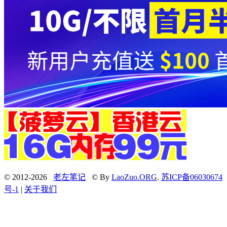
© 2012-2026
老左笔记
© By
LaoZuo.ORG
.
苏ICP备06030674
号-1
|
关于我们