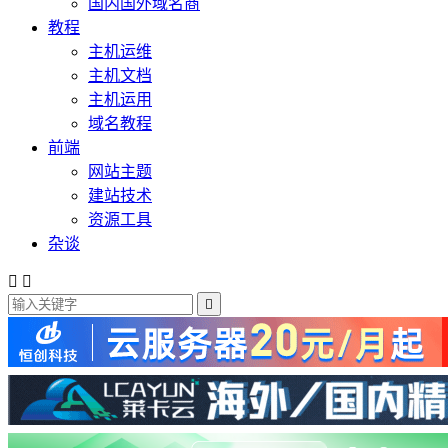
国内国外域名商
教程
主机运维
主机文档
主机运用
域名教程
前端
网站主题
建站技术
资源工具
杂谈


