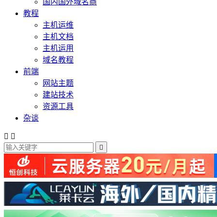
国内国外域名商
教程
主机运维
主机文档
主机运用
域名教程
前端
网站主题
建站技术
资源工具
杂谈


