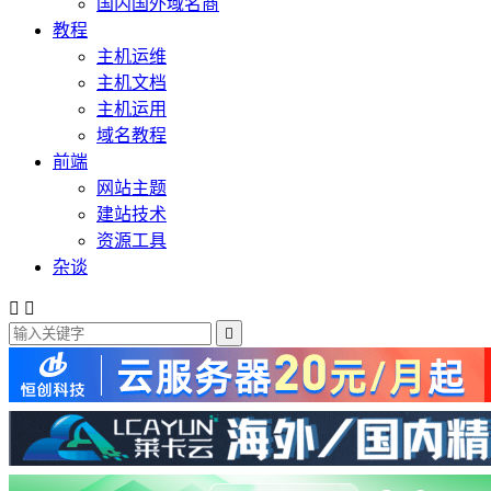
国内国外域名商
教程
主机运维
主机文档
主机运用
域名教程
前端
网站主题
建站技术
资源工具
杂谈


