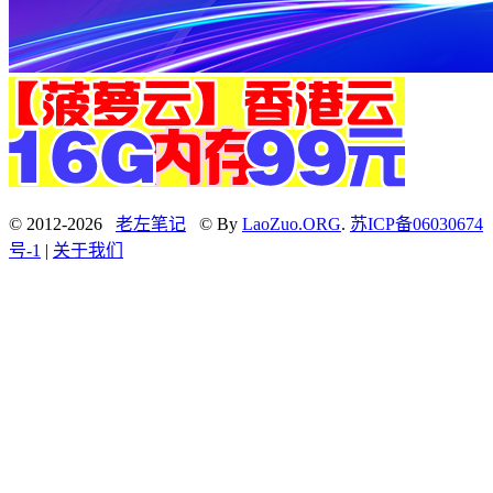
© 2012-2026
老左笔记
© By
LaoZuo.ORG
.
苏ICP备06030674
号-1
|
关于我们