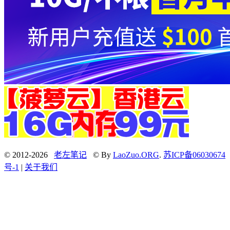
© 2012-2026
老左笔记
© By
LaoZuo.ORG
.
苏ICP备06030674
号-1
|
关于我们