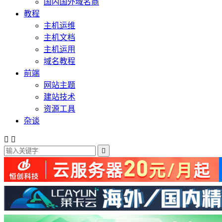
国内国外域名商
教程
主机运维
主机文档
主机运用
域名教程
前端
网站主题
建站技术
资源工具
杂谈


