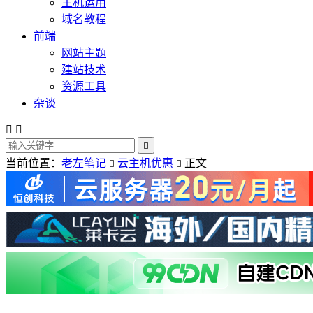
主机运用
域名教程
前端
网站主题
建站技术
资源工具
杂谈



当前位置：
老左笔记
云主机优惠
正文

