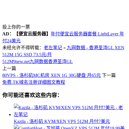
投上你的一票
AD：
【便宜云服务器】
年付便宜云服务器套餐 LightLayer 年
付24美元
未经允许不得转载：
老左笔记
»
九网数据 - 香港荃湾GL XEN
512M 15G SSD 73.5元/月
512M
9new.net
九网数据
香港荃湾GL
上一篇
80VPS - 洛杉矶MC机房 XEN 1G 30G硬盘 月65元
下一篇
免费.TK域名注册详细图文教程
你可能还喜欢这些内容：
Kazila - 洛杉矶 KVM/XEN VPS 512M 月付7美元