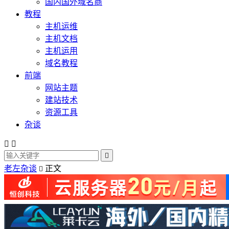
国内国外域名商
教程
主机运维
主机文档
主机运用
域名教程
前端
网站主题
建站技术
资源工具
杂谈



老左杂谈
正文
