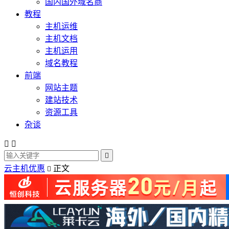
国内国外域名商
教程
主机运维
主机文档
主机运用
域名教程
前端
网站主题
建站技术
资源工具
杂谈



云主机优惠
正文
