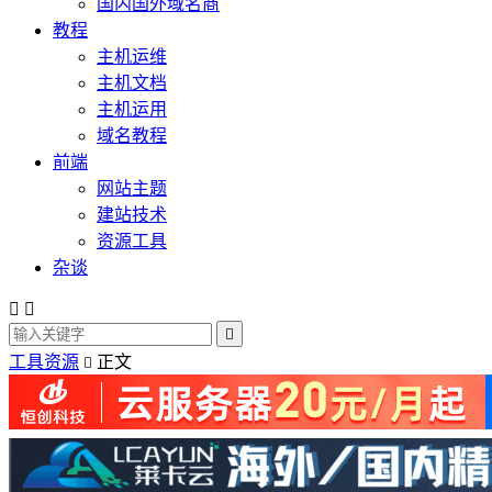
国内国外域名商
教程
主机运维
主机文档
主机运用
域名教程
前端
网站主题
建站技术
资源工具
杂谈



工具资源
正文
