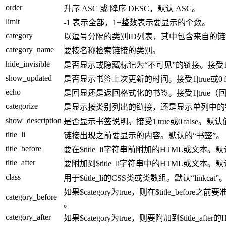
order
升序 ASC 或 降序 DESC，默认 ASC。
limit
-1 表示全部，1+整数表示要显示的个数。
category
以逗号分隔的类别ID列表，其中包含来自的
category_name
要按名称检索链接的类别。
hide_invisible
是否显示或隐藏标记为“不可见”的链接。接受1|true或
show_updated
是否显示书签上次更新的时间。接受1|true或0|fal
echo
是回显还是返回格式化的书签。接受1|true（回显）
categorize
是显示按类别列出的链接，还是显示单列中的链接。接受
show_description
是否显示书签说明。接受1|true或0|false。默认值0
title_li
链接出现之前要显示的内容。默认的“书签”。
title_before
要在$title_li字符串前附加的HTML或文本。
title_after
要附加到$title_li字符串中的HTML或文本。
class
用于$title_li的CSS类或类数组。默认“linkcat”
如果$category为true，则在$title_be
category_before
。
category_after
如果$category为true，则要附加到$title_af