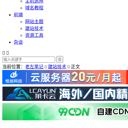
主机运用
域名教程
前端
网站主题
建站技术
资源工具
杂谈



当前位置：
老左笔记
建站技术
正文

