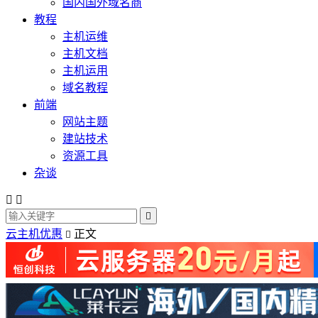
国内国外域名商
教程
主机运维
主机文档
主机运用
域名教程
前端
网站主题
建站技术
资源工具
杂谈



云主机优惠
正文
