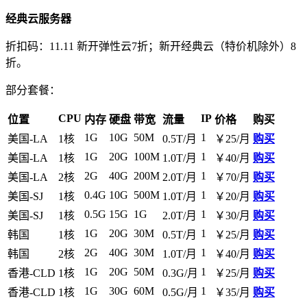
经典云服务器
折扣码：
11.11
新开弹性云7折；新开经典云（特价机除外）8
折。
部分套餐：
CPU
IP
位置
内存
硬盘
带宽
流量
价格
购买
1G
10G
50M
1
美国-LA
1核
0.5T/月
￥25/月
购买
1G
20G
100M
1
美国-LA
1核
1.0T/月
￥40/月
购买
2G
40G
200M
1
美国-LA
2核
2.0T/月
￥70/月
购买
0.4G
10G
500M
1
美国-SJ
1核
1.0T/月
￥20/月
购买
0.5G
15G
1G
1
美国-SJ
1核
2.0T/月
￥30/月
购买
1G
20G
30M
1
韩国
1核
0.5T/月
￥25/月
购买
2G
40G
30M
1
韩国
2核
1.0T/月
￥40/月
购买
1G
20G
50M
1
香港-CLD
1核
0.3G/月
￥25/月
购买
1G
30G
60M
1
香港-CLD
1核
0.5G/月
￥35/月
购买