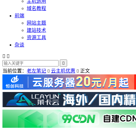
主机运用
域名教程
前端
网站主题
建站技术
资源工具
杂谈



当前位置：
老左笔记
云主机优惠
正文

