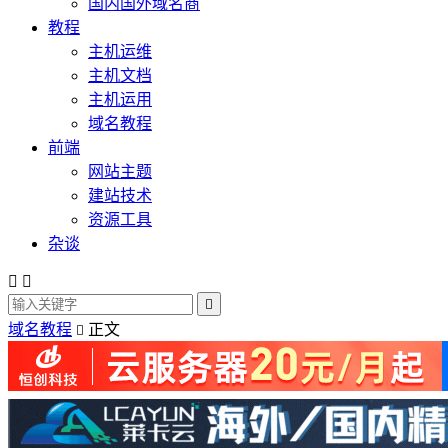
国内国外域名商
教程
主机运维
主机文档
主机运用
域名教程
前端
网站主题
建站技术
资源工具
杂谈



域名教程
正文
