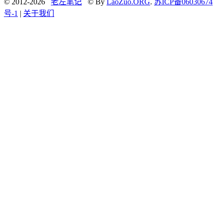
© 2012-2026
老左笔记
© By
LaoZuo.ORG
.
苏ICP备06030674
号-1
|
关于我们