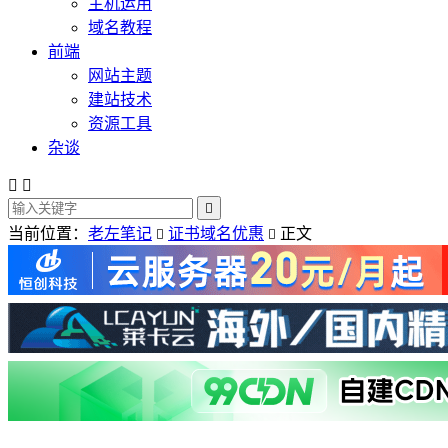
主机运用
域名教程
前端
网站主题
建站技术
资源工具
杂谈



当前位置：
老左笔记
证书域名优惠
正文

