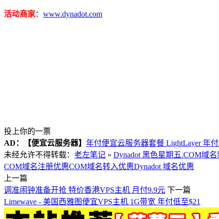
活动商家
：
www.dynadot.com
投上你的一票
AD：
【便宜云服务器】
年付便宜云服务器套餐 LightLayer 年
未经允许不得转载：
老左笔记
»
Dynadot 黑色星期五.COM域名新
COM域名注册优惠
COM域名转入优惠
Dynadot 域名优惠
上一篇
调准闹钟准备开抢 特价香港VPS主机 月付9.9元
下一篇
Limewave - 美国西雅图便宜VPS主机 1G带宽 年付低至$21