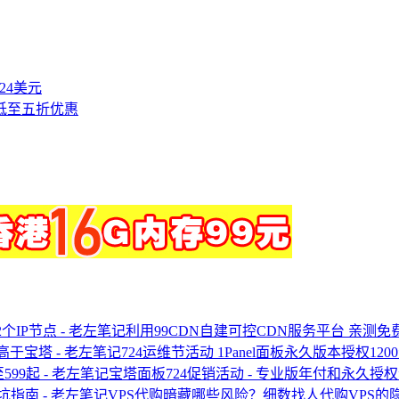
付24美元
一低至五折优惠
利用99CDN自建可控CDN服务平台 亲测免
724运维节活动 1Panel面板永久版本授权12
宝塔面板724促销活动 - 专业版年付和永久授权
VPS代购暗藏哪些风险？细数找人代购VPS的