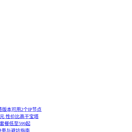
费版本可用2个IP节点
00元 性价比高于宝塔
套餐低至599起
隐患与避坑指南