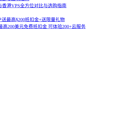
与香港VPS全方位对比与选购指南
送最高$200抵扣金+送限量礼物
高200美元免费抵扣金 可体验200+云服务