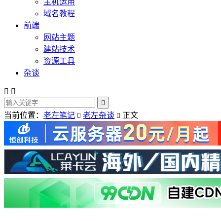
主机运用
域名教程
前端
网站主题
建站技术
资源工具
杂谈



当前位置：
老左笔记
老左杂谈
正文

