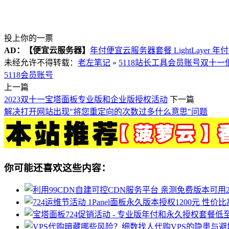
投上你的一票
AD：
【便宜云服务器】
年付便宜云服务器套餐 LightLayer 年
未经允许不得转载：
老左笔记
»
5118站长工具会员账号双十
5118会员账号
上一篇
2023双十一宝塔面板专业版和企业版授权活动
下一篇
解决打开网站出现"将您重定向的次数过多什么意思"问题
你可能还喜欢这些内容：