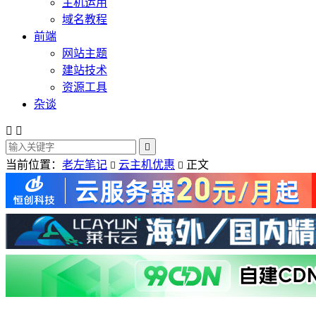
主机运用
域名教程
前端
网站主题
建站技术
资源工具
杂谈



当前位置：
老左笔记
云主机优惠
正文

