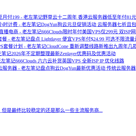
野草云十二周年 香港云服务器低至年付81元
DogYun狗云元旦促销活动 云服务器七折
666Clouds限时年付美国VPS仅299元 双I
盘点 Lightlayer 便宜VPS年付$24.99 可选不限
CloudCone 重新调整线路新推出九周年
2026年不定期整理最新Zenlayer优惠码及优惠活动
666Clouds 六六云补货英国VPS 全新ISP IP 优化线路
盘点狗云DogYun最新优惠活动 传统云服务
但是最终比较稳定的还是那么一些主流服务商...