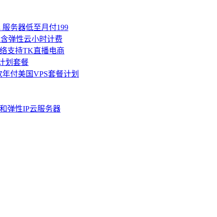
 服务器低至月付199
且包含弹性云小时计费
SP网络支持TK直播电商
流量计划套餐
几款年付美国VPS套餐计划
器和弹性IP云服务器