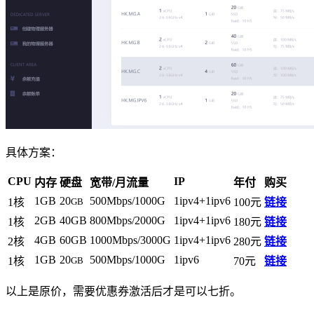
具体方案：
CPU
IP
内存
硬盘
宽带/月流量
年付
购买
1GB
20
500Mbps/1000G
1ipv4+1ipv6
1核
GB
100元
链接
2GB
40GB
800Mbps/2000G
1ipv4+1ipv6
1核
180元
链接
4GB
60GB
1000Mbps/3000G
1ipv4+1ipv6
2核
280元
链接
1GB
20
500Mbps/1000G
1ipv6
1核
GB
70元
链接
以上是原价，需要优惠券激活后才是可以七折。