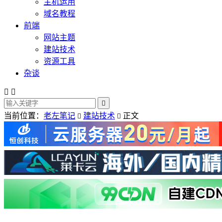
主机运用
域名教程
前端
网站主题
建站技术
资源工具
杂谈



当前位置：
老左笔记
建站技术
正文

