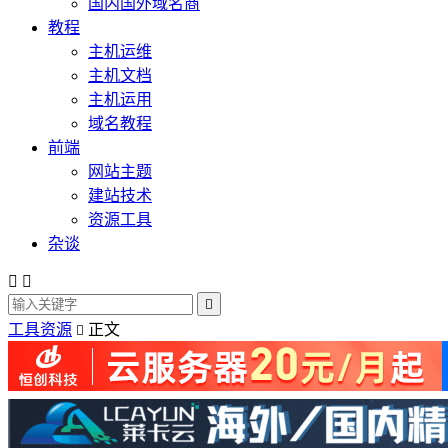
国内国外域名商
教程
主机运维
主机文档
主机运用
域名教程
前端
网站主题
建站技术
资源工具
杂谈



工具资源
正文
