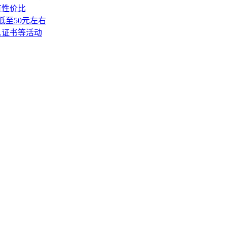
有性价比
局低至50元左右
SL证书等活动