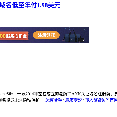
 域名低至年付1.98美元
NameSilo，一家2014年左右成立的老牌ICANN认证域名
域名赠送永久隐私保护。
优惠活动
/
商家专题
/
转入域名
访问官