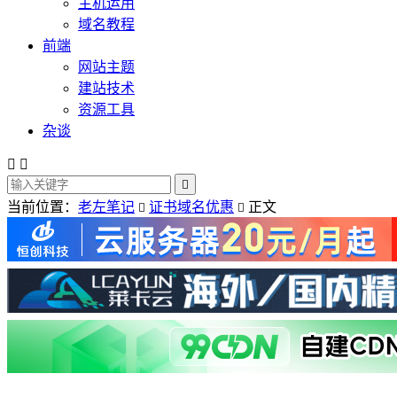
主机运用
域名教程
前端
网站主题
建站技术
资源工具
杂谈



当前位置：
老左笔记
证书域名优惠
正文

