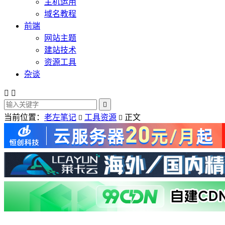
主机运用
域名教程
前端
网站主题
建站技术
资源工具
杂谈



当前位置：
老左笔记
工具资源
正文

